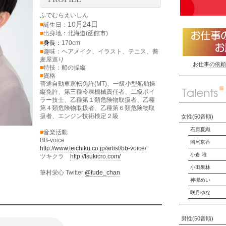
ふでむらえいしん
10
月
24
日
■
誕生日：
■
出身地：
北海道(函館市)
■
身長：
170cm
■
趣味：
ヘアメイク、イラスト、テニス、蕎
麦屋巡り
お仕事の依頼
■
特技：
船の操縦
■
資格
普通自動車運転免許(MT)、一級小型船舶操
縦免許、第三種冷凍機械責任者、二級ボイ
ラー技士、乙種第１類危険物取扱者、乙種
第４類危険物取扱者、乙種第６類危険物取
扱者、エンジン技術検定２級
女性(50音順)
石原夏織
■
音楽活動
BB-voice
岡尾京香
http://www.teichiku.co.jp/artist/bb-voice/
小倉 唯
ツキクラ
http://tsukicro.com/
小田果林
筆村栄心 Twitter
@fude_chan
神梛めい
咲月ゆな
男性(50音順)