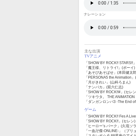
ナレーション
主な出演
TVアニメ
「SHOW BY ROCK!! STARS!
「魔王様、リトライ!」(ボーイ)
「あそびあそばせ」(本田健太郎
「PERSONA5 the Animatio
「月がきれい」(山科ろまん)
「ナンバカ」(双六仁志)
「SHOW BY ROCK!!#」(セレン
「ツキウタ。 THE ANIMATI
「ダンガンロンパ3 -The End 
ゲーム
「SHOW BY ROCK!! Fes A Li
「SHOW BY ROCK!!」(セレン)
「ヒーロー’s パーク」(久琉ソラ
「一血卍傑
-ONLINE-
」（ブリ
「スタレボ☆彡
88
星座のアイド