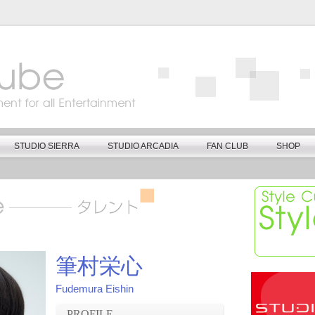
STUDIO SIERRA
STUDIO ARCADIA
FAN CLUB
SHOP
筆村栄心
Fudemura Eishin
PROFILE