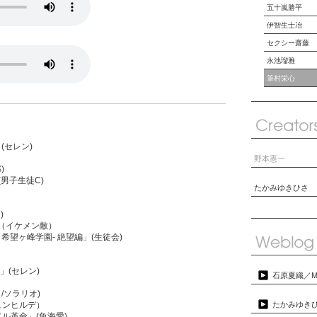
五十嵐勝平
伊智生士冶
セクシー齋藤
永池瑠雅
筆村栄心
!」(セレン)
野本憲一
)
n」(男子生徒C)
たかみゆきひさ
)
ON（イケメン敵）
of 希望ヶ峰学園- 絶望編」(生徒会)
ve」(セレン)
石原夏織／Mah
/ソラリオ)
ュンヒルデ）
たかみゆきひ
ル革命」(魚海愛)