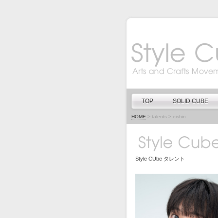
TOP
SOLID CUBE
HOME
>
talents
>
eishin
Style CUbe タレント