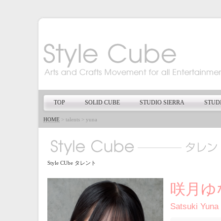
TOP
SOLID CUBE
STUDIO SIERRA
STUD
HOME
>
talents
>
yuna
Style CUbe タレント
咲月ゆ
Satsuki Yuna