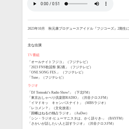
2023年10月 秋元康プロデュースアイドル『フジコーズ』2期生
主な出演
TV番組
「オールナイトフジコ」（フジテレビ）
「2023 FNS歌謡祭 第2夜」（フジテレビ）
「ONE SONG FES.」 （フジテレビ）
「Tune」（フジテレビ）
ラジオ
「DJ Tomoaki‘s Radio Show!」（下北FM）
「東京おしゃべり倶楽部RADIO」（渋谷クロスFM）
「イマドキッ キャンパスナイト」（MBSラジオ）
「レコメン？」（文化放送）
「因幡はねるの独占ラジオ」（AuDee）
「シン・ラジオ-ヒューマニスタは、かく語りき-」（BAYFM）
「さかいが話したい人と話すラジオ」（渋谷クロスFM）