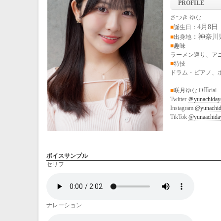
PROFILE
さつき ゆな
4月8日
■
誕生日：
：
神奈川
■
出身地
■
趣味
ラーメン巡り、ア
■
特技
ドラム・ピアノ、
■
咲月ゆな Oﬃcial
Twitter
＠yunachiday
Instagram
@yunachi
TikTok
@yunaachida
ボイスサンプル
セリフ
ナレーション