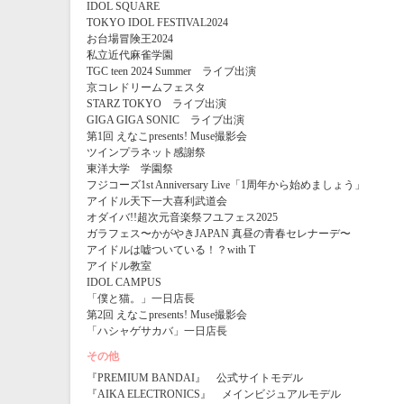
IDOL SQUARE
TOKYO IDOL FESTIVAL2024
お台場冒険王2024
私立近代麻雀学園
TGC teen 2024 Summer ライブ出演
京コレドリームフェスタ
STARZ TOKYO ライブ出演
GIGA GIGA SONIC ライブ出演
第1回 えなこpresents! Muse撮影会
ツインプラネット感謝祭
東洋大学 学園祭
フジコーズ1st Anniversary Live「1周年から始めましょう」
アイドル天下一大喜利武道会
オダイバ!!超次元音楽祭フユフェス2025
ガラフェス〜かがやきJAPAN 真昼の青春セレナーデ〜
アイドルは嘘ついている！？with T
アイドル教室
IDOL CAMPUS
「僕と猫。」一日店長
第2回 えなこpresents! Muse撮影会
「ハシャゲサカバ」一日店長
その他
『PREMIUM BANDAI』 公式サイトモデル
『AIKA ELECTRONICS』 メインビジュアルモデル