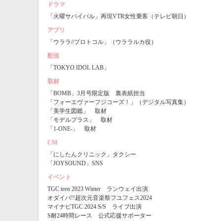
ドラマ
「火曜サバイバル」再現VTR女性乗客（テレビ朝日）
アプリ
「ウララ//プロトコル」（ウララルカ役）
配信
「TOKYO IDOL LAB」
取材
「BOMB」3月号限定版 裏表紙担当
「フォーエヴァーフジコーズ！」（デジタル写真集）
「美学生図鑑」 取材
「モデルプラス」 取材
「1-ONE-」 取材
CM
「にしたんクリニック」タクシー
「JOYSOUND」SNS
イベント
TGC teen 2023 Winter ランウェイ出演
オダイバ!!超次元音楽祭フユフェス2024
マイナビTGC 2024 S/S ライブ出演
S耐24時間レース 公式応援サポーター